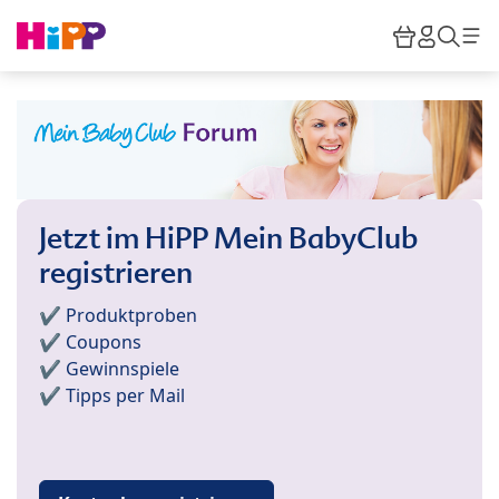
Skip to main content
Warenkor
HiPP M
Such
Jetzt im HiPP Mein BabyClub
registrieren
✔️ Produktproben
✔️ Coupons
✔️ Gewinnspiele
✔️ Tipps per Mail