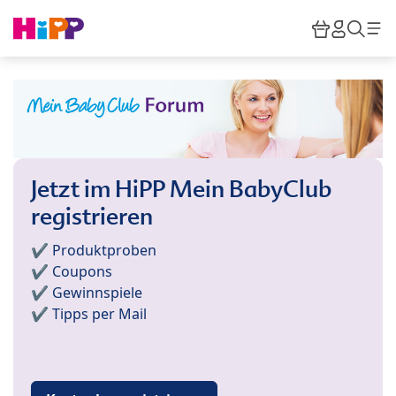
Skip to main content
Warenkor
HiPP M
Such
Jetzt im HiPP Mein BabyClub
registrieren
✔️ Produktproben
✔️ Coupons
✔️ Gewinnspiele
✔️ Tipps per Mail