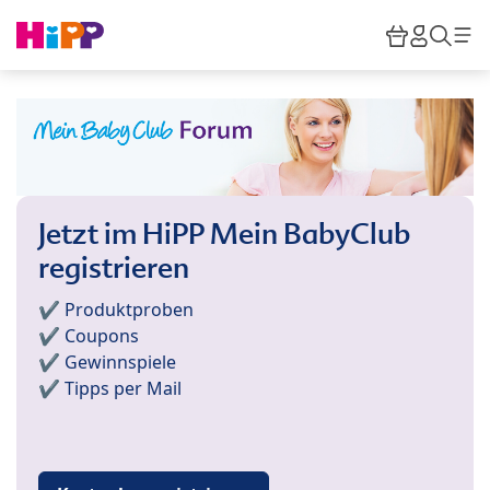
Skip to main content
Warenkor
HiPP M
Such
Jetzt im HiPP Mein BabyClub
registrieren
✔️ Produktproben
✔️ Coupons
✔️ Gewinnspiele
✔️ Tipps per Mail