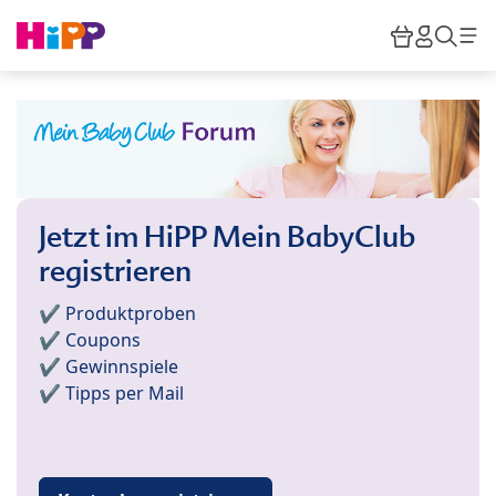
Skip to main content
Warenkor
HiPP M
Such
Jetzt im HiPP Mein BabyClub
registrieren
✔️ Produktproben
✔️ Coupons
✔️ Gewinnspiele
✔️ Tipps per Mail