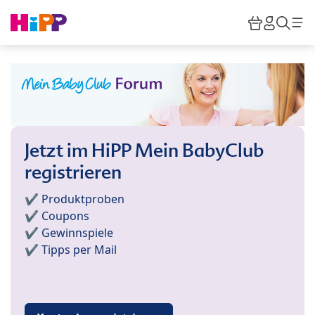
Skip to main content
Warenkor
HiPP M
Such
Jetzt im HiPP Mein BabyClub
registrieren
✔️ Produktproben
✔️ Coupons
✔️ Gewinnspiele
✔️ Tipps per Mail