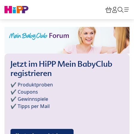
Skip to main content
Warenkor
HiPP M
Such
Jetzt im HiPP Mein BabyClub
registrieren
✔️ Produktproben
✔️ Coupons
✔️ Gewinnspiele
✔️ Tipps per Mail