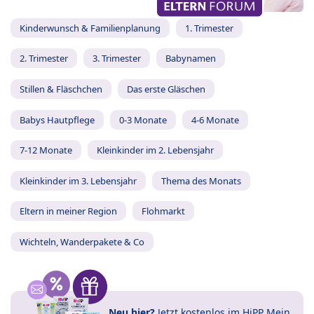
Kinderwunsch & Familienplanung
1. Trimester
2. Trimester
3. Trimester
Babynamen
Stillen & Fläschchen
Das erste Gläschen
Babys Hautpflege
0-3 Monate
4-6 Monate
7-12 Monate
Kleinkinder im 2. Lebensjahr
Kleinkinder im 3. Lebensjahr
Thema des Monats
Eltern in meiner Region
Flohmarkt
Wichteln, Wanderpakete & Co
Neu hier?
Jetzt
kostenlos im HiPP Mein