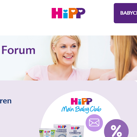
BABYC
eren