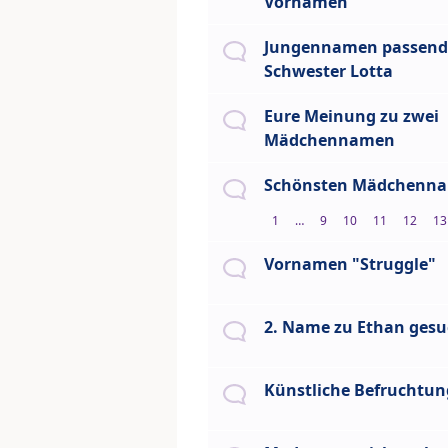
Vornamen
Jungennamen passend
Schwester Lotta
Eure Meinung zu zwei
Mädchennamen
Schönsten Mädchenn
1
…
9
10
11
12
13
Vornamen "Struggle"
2. Name zu Ethan gesuc
Künstliche Befruchtun