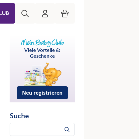
Suche
HiPP Mein Babyclub
Warenkorb
LUB
Viele Vorteile &
Geschenke
Neu registrieren
Suche
Suche