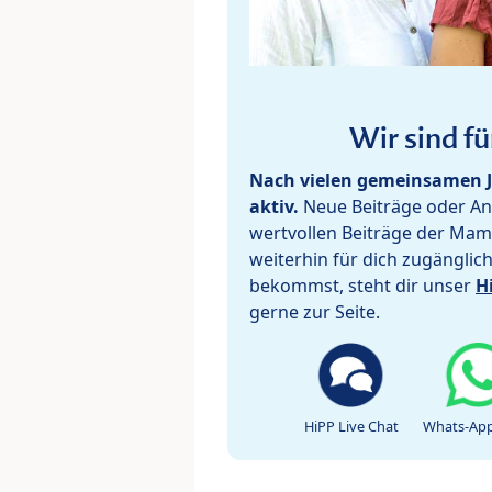
Wir sind fü
Nach vielen gemeinsamen J
aktiv.
Neue Beiträge oder Ant
wertvollen Beiträge der Mam
weiterhin für dich zugänglic
bekommst, steht dir unser
H
gerne zur Seite.
HiPP Live Chat
Whats-App