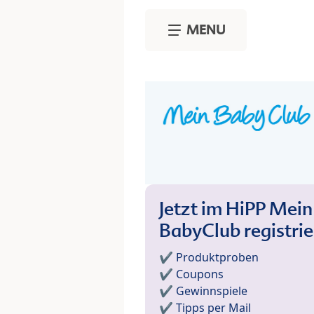
Skip to main content
MENU
Jetzt im HiPP Mein
BabyClub registri
✔️ Produktproben
✔️ Coupons
✔️ Gewinnspiele
✔️ Tipps per Mail