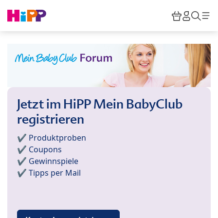
Skip to main content
Warenkor
HiPP M
Such
Jetzt im HiPP Mein BabyClub
registrieren
✔️ Produktproben
✔️ Coupons
✔️ Gewinnspiele
✔️ Tipps per Mail