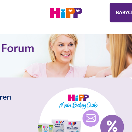
BABYC
eren