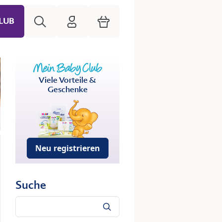
Suche
HiPP Mein Babyclub
Warenkorb
LUB
Viele Vorteile &
Geschenke
Neu registrieren
Suche
Suche