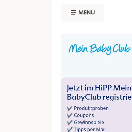
Skip to main content
MENU
Jetzt im HiPP Mein
BabyClub registri
✔️ Produktproben
✔️ Coupons
✔️ Gewinnspiele
✔️ Tipps per Mail