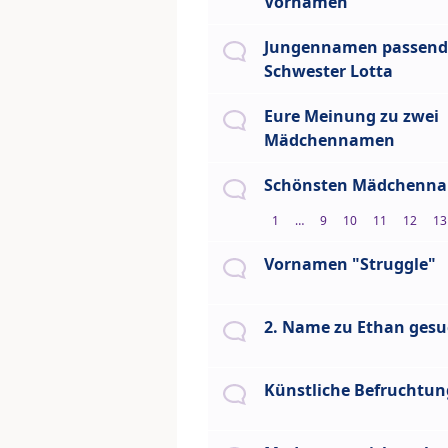
Vornamen
Jungennamen passend
Schwester Lotta
Eure Meinung zu zwei
Mädchennamen
Schönsten Mädchenn
1
…
9
10
11
12
13
Vornamen "Struggle"
2. Name zu Ethan gesuc
Künstliche Befruchtun