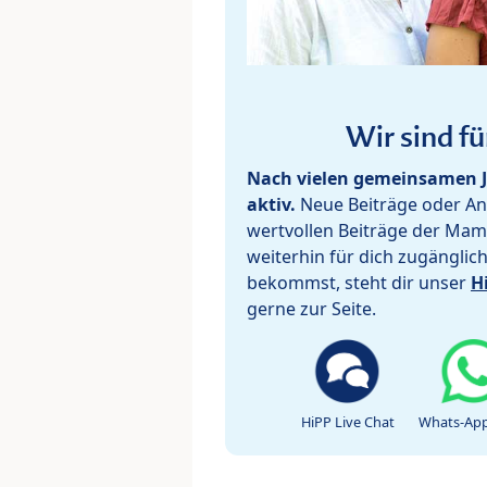
Wir sind fü
Nach vielen gemeinsamen J
aktiv.
Neue Beiträge oder Ant
wertvollen Beiträge der Mam
weiterhin für dich zugänglic
bekommst, steht dir unser
H
gerne zur Seite.
HiPP Live Chat
Whats-App