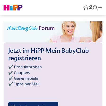
Skip to main content
Warenkor
HiPP M
Such
Jetzt im HiPP Mein BabyClub
registrieren
✔️ Produktproben
✔️ Coupons
✔️ Gewinnspiele
✔️ Tipps per Mail