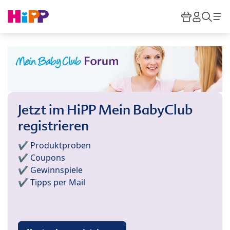
Skip to main content
Warenkor
HiPP M
Such
Jetzt im HiPP Mein BabyClub
registrieren
✔️ Produktproben
✔️ Coupons
✔️ Gewinnspiele
✔️ Tipps per Mail