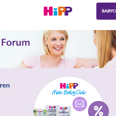
BABYC
eren