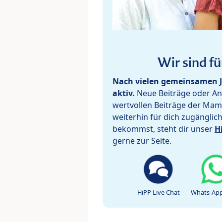
Wir sind fü
Nach vielen gemeinsamen J
aktiv.
Neue Beiträge oder Ant
wertvollen Beiträge der Mam
weiterhin für dich zugänglic
bekommst, steht dir unser
H
gerne zur Seite.
HiPP Live Chat
Whats-App