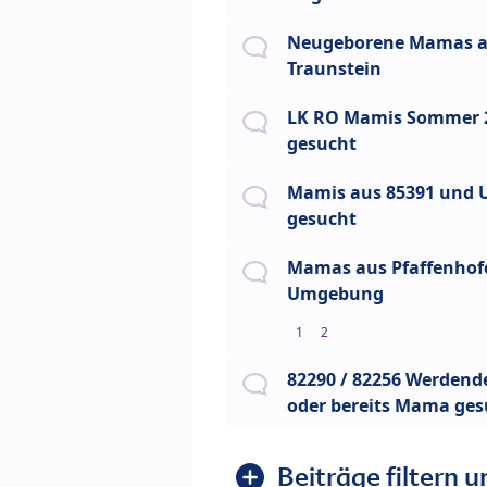
Neugeborene Mamas a
Traunstein
LK RO Mamis Sommer 
gesucht
Mamis aus 85391 und
gesucht
Mamas aus Pfaffenhof
Umgebung
1
2
82290 / 82256 Werden
oder bereits Mama ges
Beiträge filtern u