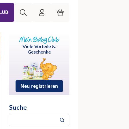
Suche
HiPP Mein Babyclub
Warenkorb
LUB
Viele Vorteile &
Geschenke
Neu registrieren
Suche
Suche