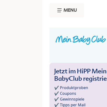
Skip to main content
MENU
Jetzt im HiPP Mein
BabyClub registri
✔️ Produktproben
✔️ Coupons
✔️ Gewinnspiele
✔️ Tipps per Mail