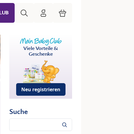
Suche
HiPP Mein Babyclub
Warenkorb
LUB
Viele Vorteile &
Geschenke
Neu registrieren
Suche
Suche