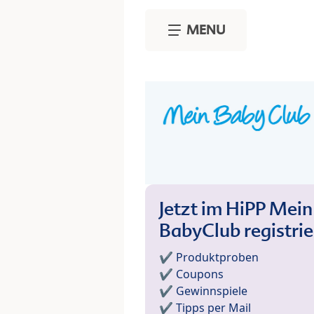
Skip to main content
MENU
Jetzt im HiPP Mein
BabyClub registri
✔️ Produktproben
✔️ Coupons
✔️ Gewinnspiele
✔️ Tipps per Mail