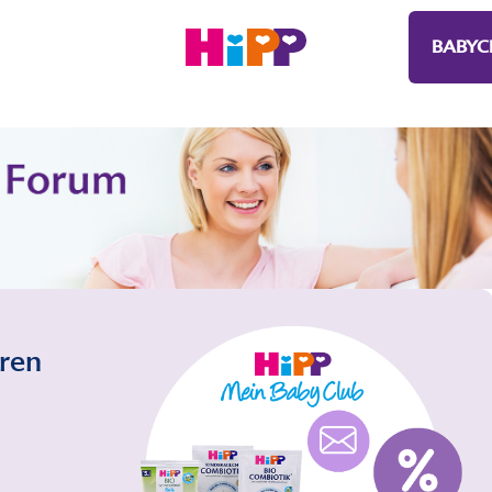
BABYC
eren