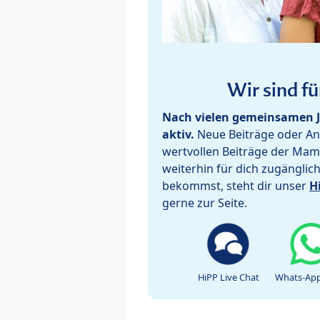
Wir sind fü
Nach vielen gemeinsamen J
aktiv.
Neue Beiträge oder Ant
wertvollen Beiträge der Mam
weiterhin für dich zugänglic
bekommst, steht dir unser
H
gerne zur Seite.
HiPP Live Chat
Whats-App