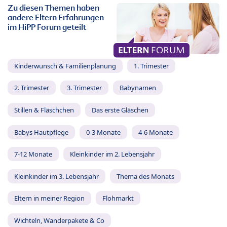
Zu diesen Themen haben
andere Eltern Erfahrungen
im HiPP Forum geteilt
Kinderwunsch & Familienplanung
1. Trimester
2. Trimester
3. Trimester
Babynamen
Stillen & Fläschchen
Das erste Gläschen
Babys Hautpflege
0-3 Monate
4-6 Monate
7-12 Monate
Kleinkinder im 2. Lebensjahr
Kleinkinder im 3. Lebensjahr
Thema des Monats
Eltern in meiner Region
Flohmarkt
Wichteln, Wanderpakete & Co