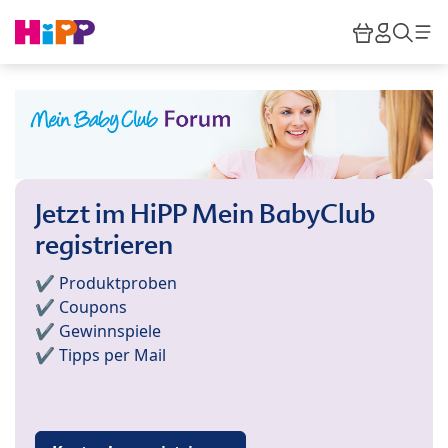
Skip to main content
Warenkor
HiPP M
Such
Jetzt im HiPP Mein BabyClub
registrieren
✔️ Produktproben
✔️ Coupons
✔️ Gewinnspiele
✔️ Tipps per Mail