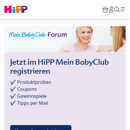
Skip to main content
Warenkor
HiPP M
Such
Jetzt im HiPP Mein BabyClub
registrieren
✔️ Produktproben
✔️ Coupons
✔️ Gewinnspiele
✔️ Tipps per Mail