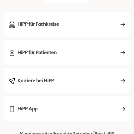
HiPP für Fachkreise
HiPP für Patienten
Karriere bei HiPP
HiPP App
Kundenservice
Produkte
Ratgeber
Über HiPP