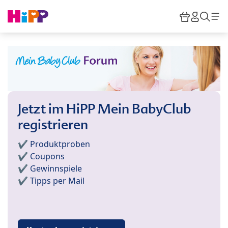
Skip to main content
Warenkor
HiPP M
Such
Jetzt im HiPP Mein BabyClub
registrieren
✔️ Produktproben
✔️ Coupons
✔️ Gewinnspiele
✔️ Tipps per Mail