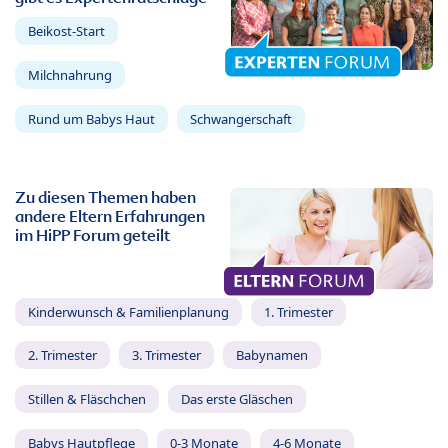
Beikost-Start
Milchnahrung
Rund um Babys Haut
Schwangerschaft
Zu diesen Themen haben
andere Eltern Erfahrungen
im HiPP Forum geteilt
Kinderwunsch & Familienplanung
1. Trimester
2. Trimester
3. Trimester
Babynamen
Stillen & Fläschchen
Das erste Gläschen
Babys Hautpflege
0-3 Monate
4-6 Monate