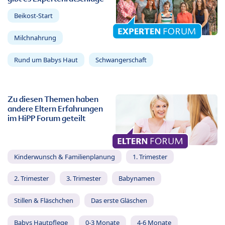
Beikost-Start
Milchnahrung
Rund um Babys Haut
Schwangerschaft
Zu diesen Themen haben
andere Eltern Erfahrungen
im HiPP Forum geteilt
Kinderwunsch & Familienplanung
1. Trimester
2. Trimester
3. Trimester
Babynamen
Stillen & Fläschchen
Das erste Gläschen
Babys Hautpflege
0-3 Monate
4-6 Monate