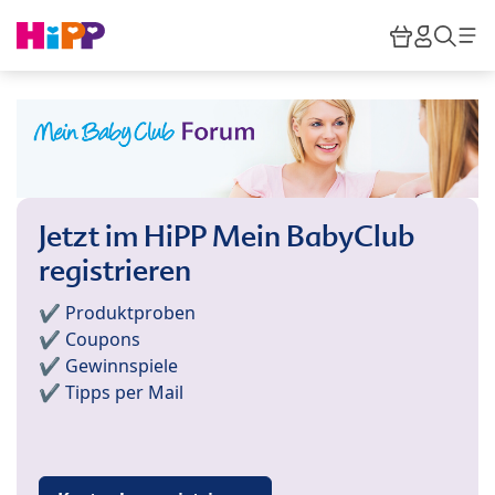
Skip to main content
Warenkor
HiPP M
Such
Jetzt im HiPP Mein BabyClub
registrieren
✔️ Produktproben
✔️ Coupons
✔️ Gewinnspiele
✔️ Tipps per Mail