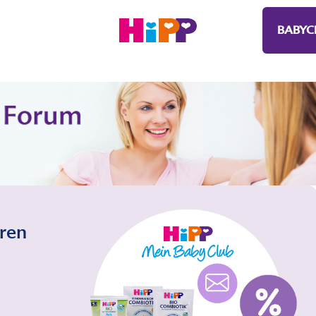
BABYC
eren