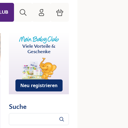
Suche
HiPP Mein Babyclub
Warenkorb
LUB
Viele Vorteile &
Geschenke
Neu registrieren
Suche
Suche