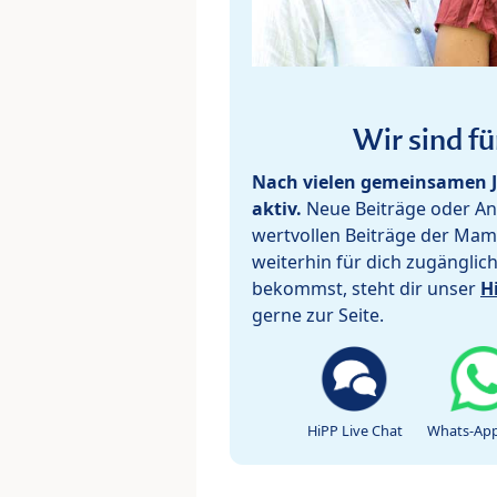
Wir sind fü
Nach vielen gemeinsamen J
aktiv.
Neue Beiträge oder Ant
wertvollen Beiträge der Mam
weiterhin für dich zugänglic
bekommst, steht dir unser
H
gerne zur Seite.
HiPP Live Chat
Whats-App