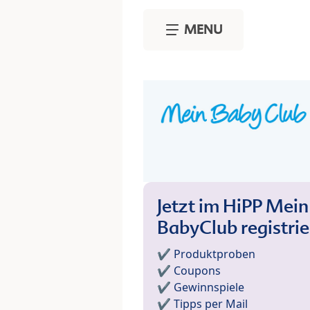
Skip to main content
MENU
Jetzt im HiPP Mein
BabyClub registri
✔️ Produktproben
✔️ Coupons
✔️ Gewinnspiele
✔️ Tipps per Mail