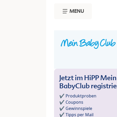
Skip to main content
MENU
Jetzt im HiPP Mein
BabyClub registri
✔️ Produktproben
✔️ Coupons
✔️ Gewinnspiele
✔️ Tipps per Mail