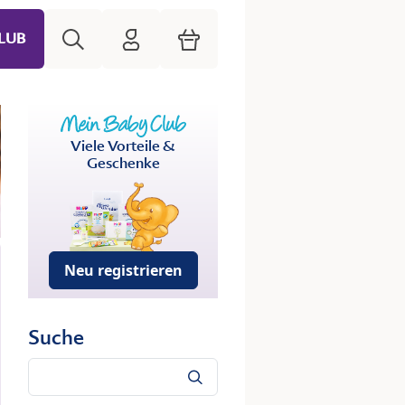
Suche
HiPP Mein Babyclub
Warenkorb
LUB
Viele Vorteile &
Geschenke
Neu registrieren
Suche
Suche