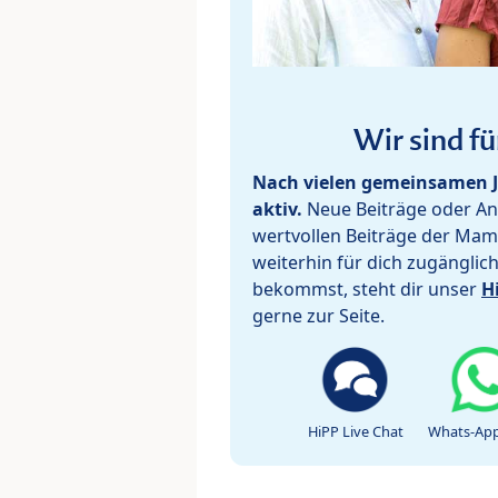
Wir sind fü
Nach vielen gemeinsamen J
aktiv.
Neue Beiträge oder Ant
wertvollen Beiträge der Mam
weiterhin für dich zugänglic
bekommst, steht dir unser
H
gerne zur Seite.
HiPP Live Chat
Whats-App