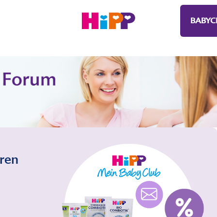
BABYC
eren