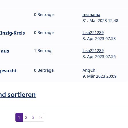
0 Beiträge
msmama
31. Mai 2023 12:48
nzig-Kreis
0 Beiträge
Lisa221289
3. Apr 2023 07:58
 aus
1 Beitrag
Lisa221289
3. Apr 2023 07:56
gesucht
0 Beiträge
AnqChi
9. Mär 2023 20:09
nd sortieren
1
2
3
>