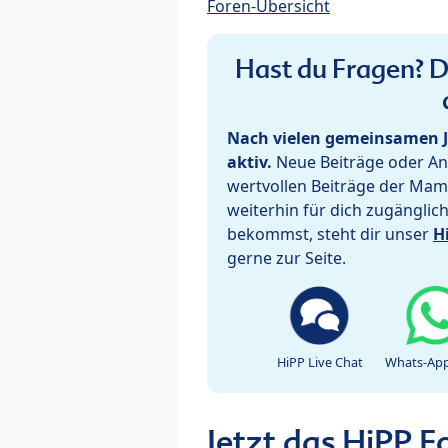
Foren-Übersicht
Hast du Fragen? De
Nach vielen gemeinsamen J
aktiv.
Neue Beiträge oder Ant
wertvollen Beiträge der Mam
weiterhin für dich zugänglic
bekommst, steht dir unser
H
gerne zur Seite.
HiPP Live Chat
Whats-App
Jetzt das HiPP 