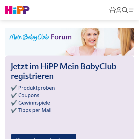
Skip to main content
Warenkor
HiPP M
Such
Jetzt im HiPP Mein BabyClub
registrieren
✔️ Produktproben
✔️ Coupons
✔️ Gewinnspiele
✔️ Tipps per Mail