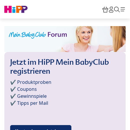
Skip to main content
Warenkor
HiPP M
Such
Jetzt im HiPP Mein BabyClub
registrieren
✔️ Produktproben
✔️ Coupons
✔️ Gewinnspiele
✔️ Tipps per Mail