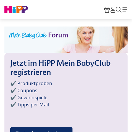
Skip to main content
Warenkor
HiPP M
Such
Jetzt im HiPP Mein BabyClub
registrieren
✔️ Produktproben
✔️ Coupons
✔️ Gewinnspiele
✔️ Tipps per Mail