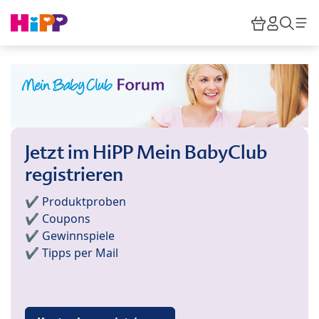
Skip to main content
Warenkor
HiPP M
Such
Jetzt im HiPP Mein BabyClub
registrieren
✔️ Produktproben
✔️ Coupons
✔️ Gewinnspiele
✔️ Tipps per Mail