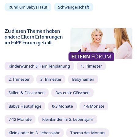
Rund um Babys Haut
Schwangerschaft
Zu diesen Themen haben
andere Eltern Erfahrungen
im HiPP Forum geteilt
Kinderwunsch & Familienplanung
1. Trimester
2. Trimester
3. Trimester
Babynamen
Stillen & Fläschchen
Das erste Gläschen
Babys Hautpflege
0-3 Monate
4-6 Monate
7-12 Monate
Kleinkinder im 2. Lebensjahr
Kleinkinder im 3. Lebensjahr
Thema des Monats