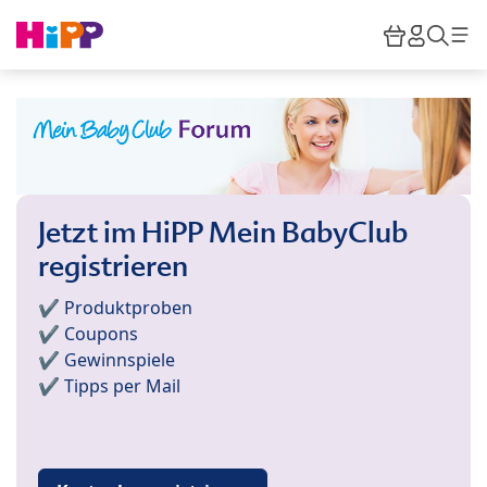
Skip to main content
Warenkor
HiPP M
Such
Jetzt im HiPP Mein BabyClub
registrieren
✔️ Produktproben
✔️ Coupons
✔️ Gewinnspiele
✔️ Tipps per Mail