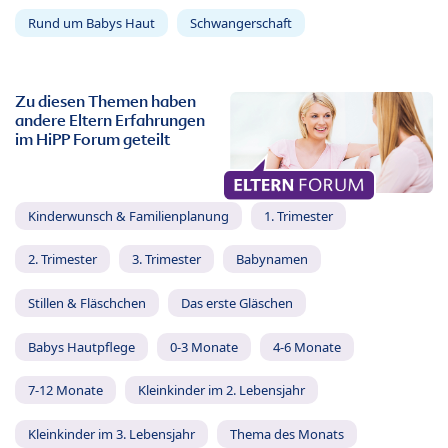
Rund um Babys Haut
Schwangerschaft
Zu diesen Themen haben
andere Eltern Erfahrungen
im HiPP Forum geteilt
Kinderwunsch & Familienplanung
1. Trimester
2. Trimester
3. Trimester
Babynamen
Stillen & Fläschchen
Das erste Gläschen
Babys Hautpflege
0-3 Monate
4-6 Monate
7-12 Monate
Kleinkinder im 2. Lebensjahr
Kleinkinder im 3. Lebensjahr
Thema des Monats