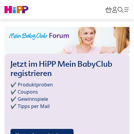
Skip to main content
Warenkor
HiPP M
Such
Jetzt im HiPP Mein BabyClub
registrieren
✔️ Produktproben
✔️ Coupons
✔️ Gewinnspiele
✔️ Tipps per Mail