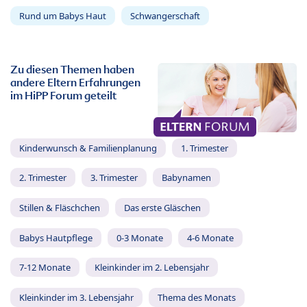
Rund um Babys Haut
Schwangerschaft
Zu diesen Themen haben
andere Eltern Erfahrungen
im HiPP Forum geteilt
Kinderwunsch & Familienplanung
1. Trimester
2. Trimester
3. Trimester
Babynamen
Stillen & Fläschchen
Das erste Gläschen
Babys Hautpflege
0-3 Monate
4-6 Monate
7-12 Monate
Kleinkinder im 2. Lebensjahr
Kleinkinder im 3. Lebensjahr
Thema des Monats