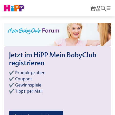
Skip to main content
Warenkor
HiPP M
Such
Jetzt im HiPP Mein BabyClub
registrieren
✔️ Produktproben
✔️ Coupons
✔️ Gewinnspiele
✔️ Tipps per Mail