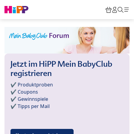
Skip to main content
Warenkor
HiPP M
Such
Jetzt im HiPP Mein BabyClub
registrieren
✔️ Produktproben
✔️ Coupons
✔️ Gewinnspiele
✔️ Tipps per Mail