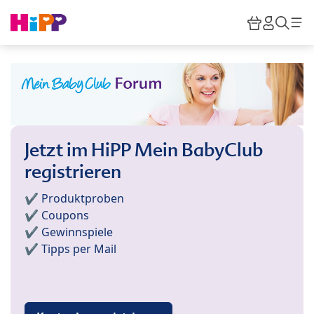
Skip to main content
Warenkor
HiPP M
Such
Jetzt im HiPP Mein BabyClub
registrieren
✔️ Produktproben
✔️ Coupons
✔️ Gewinnspiele
✔️ Tipps per Mail