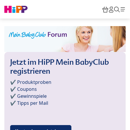
Skip to main content
Warenkor
HiPP M
Such
Jetzt im HiPP Mein BabyClub
registrieren
✔️ Produktproben
✔️ Coupons
✔️ Gewinnspiele
✔️ Tipps per Mail