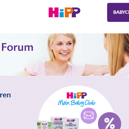
BABYC
eren