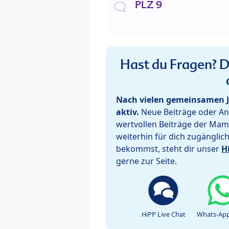
PLZ 9
Hast du Fragen? De
Nach vielen gemeinsamen J
aktiv.
Neue Beiträge oder Ant
wertvollen Beiträge der Mam
weiterhin für dich zugänglic
bekommst, steht dir unser
H
gerne zur Seite.
HiPP Live Chat
Whats-App