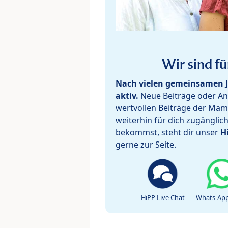
Wir sind fü
Nach vielen gemeinsamen J
aktiv.
Neue Beiträge oder Ant
wertvollen Beiträge der Mam
weiterhin für dich zugänglic
bekommst, steht dir unser
H
gerne zur Seite.
HiPP Live Chat
Whats-App