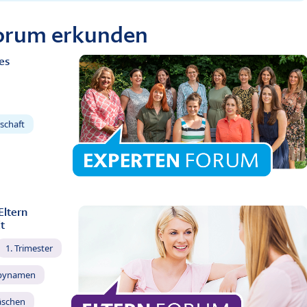
Forum erkunden
es
schaft
Eltern
t
1. Trimester
bynamen
äschen