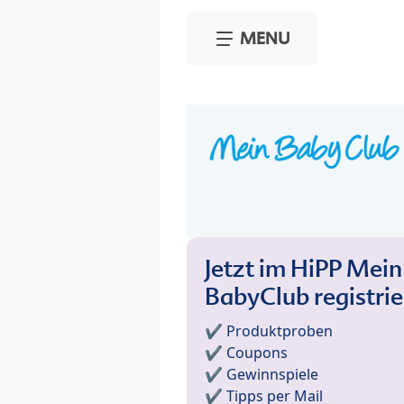
Skip to main content
MENU
Jetzt im HiPP Mein
BabyClub registri
✔️ Produktproben
✔️ Coupons
✔️ Gewinnspiele
✔️ Tipps per Mail