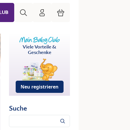
Suche
HiPP Mein Babyclub
Warenkorb
LUB
Viele Vorteile &
Geschenke
Neu registrieren
Suche
Suche