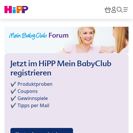
Skip to main content
Warenkor
HiPP M
Such
Jetzt im HiPP Mein BabyClub
registrieren
✔️ Produktproben
✔️ Coupons
✔️ Gewinnspiele
✔️ Tipps per Mail