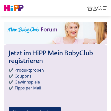
Skip to main content
Warenkor
HiPP M
Such
Jetzt im HiPP Mein BabyClub
registrieren
✔️ Produktproben
✔️ Coupons
✔️ Gewinnspiele
✔️ Tipps per Mail