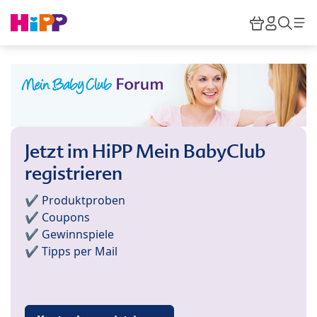
Skip to main content
Warenkor
HiPP M
Such
Jetzt im HiPP Mein BabyClub
registrieren
✔️ Produktproben
✔️ Coupons
✔️ Gewinnspiele
✔️ Tipps per Mail