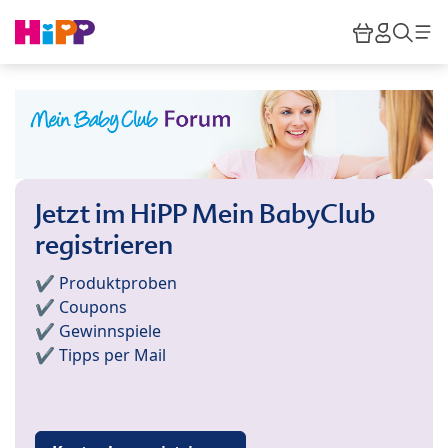
Skip to main content
Warenkor
HiPP M
Such
Jetzt im HiPP Mein BabyClub
registrieren
✔️ Produktproben
✔️ Coupons
✔️ Gewinnspiele
✔️ Tipps per Mail