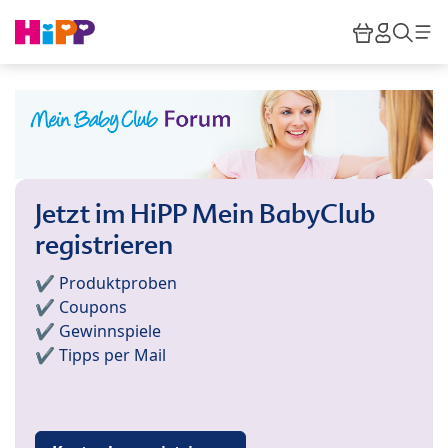
Skip to main content
Warenkor
HiPP M
Such
Jetzt im HiPP Mein BabyClub
registrieren
✔️ Produktproben
✔️ Coupons
✔️ Gewinnspiele
✔️ Tipps per Mail