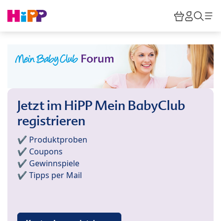
Skip to main content
Warenkor
HiPP M
Such
Jetzt im HiPP Mein BabyClub
registrieren
✔️ Produktproben
✔️ Coupons
✔️ Gewinnspiele
✔️ Tipps per Mail