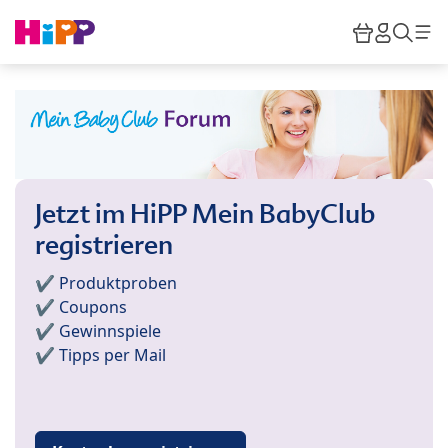
Skip to main content
Warenkor
HiPP M
Such
Jetzt im HiPP Mein BabyClub
registrieren
✔️ Produktproben
✔️ Coupons
✔️ Gewinnspiele
✔️ Tipps per Mail