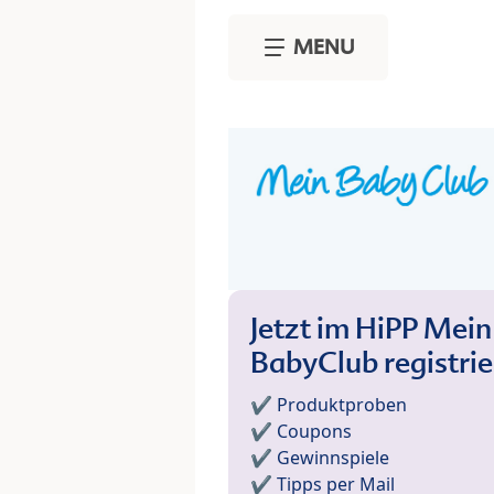
Skip to main content
MENU
Jetzt im HiPP Mein
BabyClub registri
✔️ Produktproben
✔️ Coupons
✔️ Gewinnspiele
✔️ Tipps per Mail