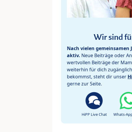
Wir sind fü
Nach vielen gemeinsamen J
aktiv.
Neue Beiträge oder Ant
wertvollen Beiträge der Mam
weiterhin für dich zugänglic
bekommst, steht dir unser
H
gerne zur Seite.
HiPP Live Chat
Whats-App