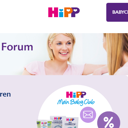
BABYC
eren