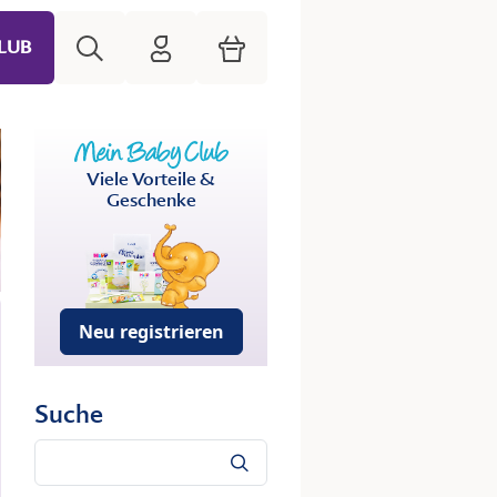
Suche
HiPP Mein Babyclub
Warenkorb
LUB
Viele Vorteile &
Geschenke
Neu registrieren
Suche
Suche