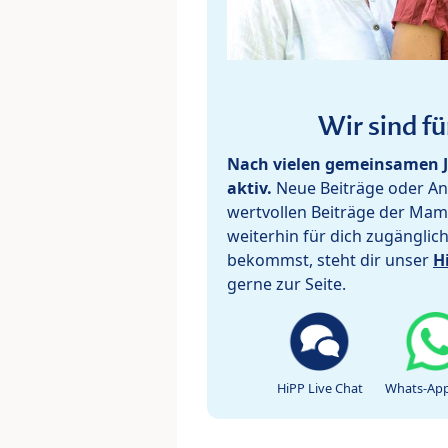
Wir sind fü
Nach vielen gemeinsamen J
aktiv.
Neue Beiträge oder Ant
wertvollen Beiträge der Mam
weiterhin für dich zugänglic
bekommst, steht dir unser
H
gerne zur Seite.
HiPP Live Chat
Whats-App