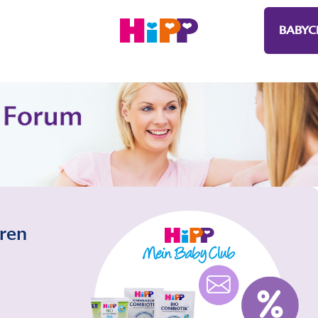
BABYC
eren