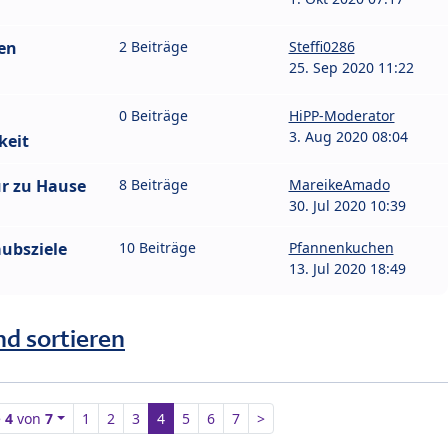
en
2 Beiträge
Steffi0286
25. Sep 2020 11:22
0 Beiträge
HiPP-Moderator
3. Aug 2020 08:04
keit
ür zu Hause
8 Beiträge
MareikeAmado
30. Jul 2020 10:39
aubsziele
10 Beiträge
Pfannenkuchen
13. Jul 2020 18:49
nd sortieren
e
4
von
7
1
2
3
4
5
6
7
>