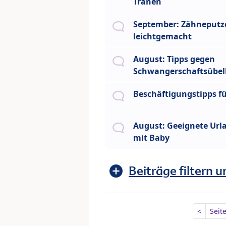
Tränen
September: Zähneputz
leichtgemacht
August: Tipps gegen
Schwangerschaftsübel
Beschäftigungstipps f
August: Geeignete Url
mit Baby
Beiträge filtern u
<
Seit