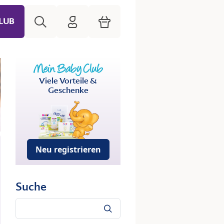
Suche
HiPP Mein Babyclub
Warenkorb
LUB
Viele Vorteile &
Geschenke
Neu registrieren
Suche
Suche