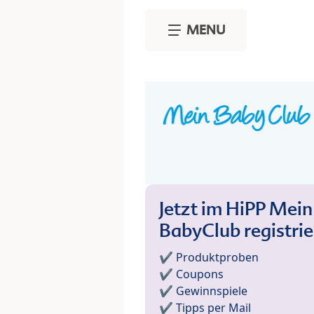
Skip to main content
MENU
Jetzt im HiPP Mein
BabyClub registri
✔️ Produktproben
✔️ Coupons
✔️ Gewinnspiele
✔️ Tipps per Mail