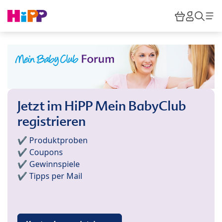
Skip to main content
Warenkor
HiPP M
Such
Jetzt im HiPP Mein BabyClub
registrieren
✔️ Produktproben
✔️ Coupons
✔️ Gewinnspiele
✔️ Tipps per Mail