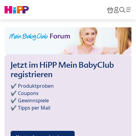
Skip to main content
Warenkor
HiPP M
Such
Jetzt im HiPP Mein BabyClub
registrieren
✔️ Produktproben
✔️ Coupons
✔️ Gewinnspiele
✔️ Tipps per Mail