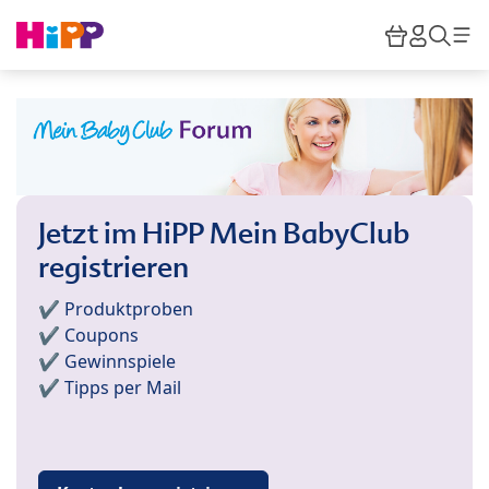
Skip to main content
Warenkor
HiPP M
Such
Jetzt im HiPP Mein BabyClub
registrieren
✔️ Produktproben
✔️ Coupons
✔️ Gewinnspiele
✔️ Tipps per Mail