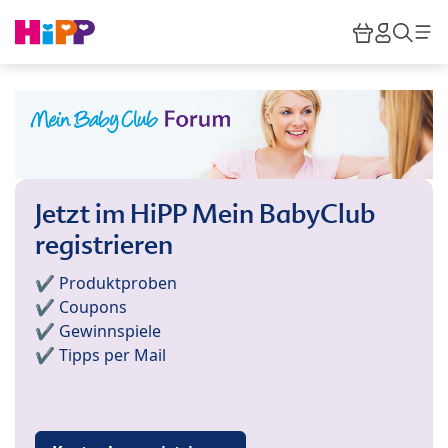
Skip to main content
Warenkor
HiPP M
Such
Jetzt im HiPP Mein BabyClub
registrieren
✔️ Produktproben
✔️ Coupons
✔️ Gewinnspiele
✔️ Tipps per Mail