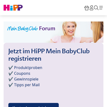
Skip to main content
Warenkor
HiPP M
Such
Jetzt im HiPP Mein BabyClub
registrieren
✔️ Produktproben
✔️ Coupons
✔️ Gewinnspiele
✔️ Tipps per Mail