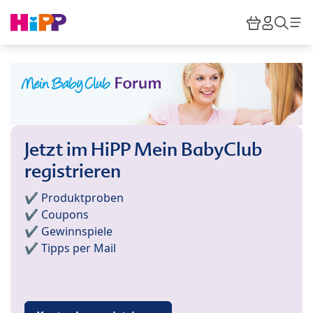
Skip to main content
Warenkor
HiPP M
Such
Jetzt im HiPP Mein BabyClub
registrieren
✔️ Produktproben
✔️ Coupons
✔️ Gewinnspiele
✔️ Tipps per Mail