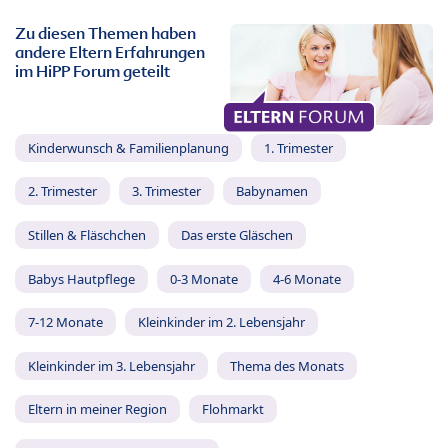
Zu diesen Themen haben
andere Eltern Erfahrungen
im HiPP Forum geteilt
Kinderwunsch & Familienplanung
1. Trimester
2. Trimester
3. Trimester
Babynamen
Stillen & Fläschchen
Das erste Gläschen
Babys Hautpflege
0-3 Monate
4-6 Monate
7-12 Monate
Kleinkinder im 2. Lebensjahr
Kleinkinder im 3. Lebensjahr
Thema des Monats
Eltern in meiner Region
Flohmarkt