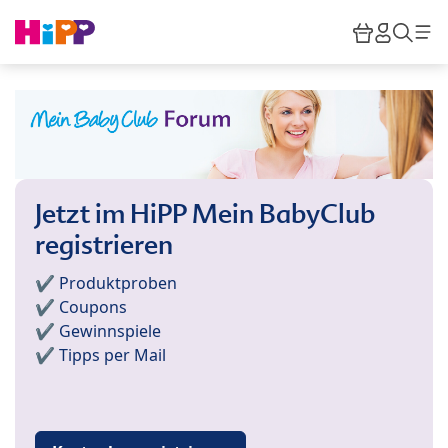
Skip to main content
Warenkor
HiPP M
Such
Jetzt im HiPP Mein BabyClub
registrieren
✔️ Produktproben
✔️ Coupons
✔️ Gewinnspiele
✔️ Tipps per Mail