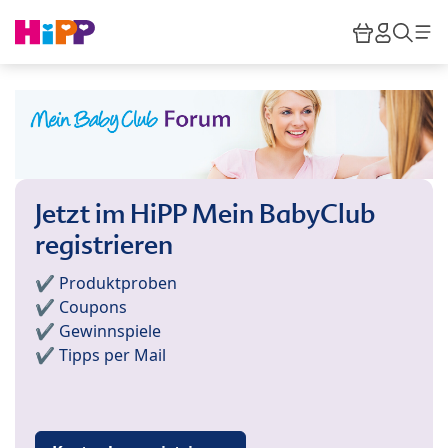
Skip to main content
Warenkor
HiPP M
Such
Jetzt im HiPP Mein BabyClub
registrieren
✔️ Produktproben
✔️ Coupons
✔️ Gewinnspiele
✔️ Tipps per Mail