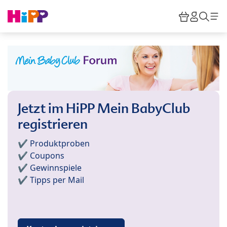
Skip to main content
Warenkor
HiPP M
Such
Jetzt im HiPP Mein BabyClub
registrieren
✔️ Produktproben
✔️ Coupons
✔️ Gewinnspiele
✔️ Tipps per Mail