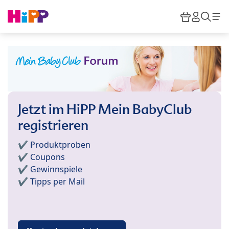
Skip to main content
Warenkor
HiPP M
Such
Jetzt im HiPP Mein BabyClub
registrieren
✔️ Produktproben
✔️ Coupons
✔️ Gewinnspiele
✔️ Tipps per Mail