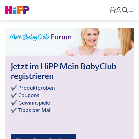
Skip to main content
Warenkor
HiPP M
Such
Jetzt im HiPP Mein BabyClub
registrieren
✔️ Produktproben
✔️ Coupons
✔️ Gewinnspiele
✔️ Tipps per Mail